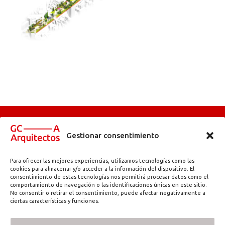
Gestionar consentimiento
Para ofrecer las mejores experiencias, utilizamos tecnologías como las
Abadetxe kalea, 11 | 48180 Loiu (Bizkaia) | info@gc-arquitectos.com |
cookies para almacenar y/o acceder a la información del dispositivo. El
consentimiento de estas tecnologías nos permitirá procesar datos como el
T. 944 971 384
comportamiento de navegación o las identificaciones únicas en este sitio.
Aviso legal
Política de privacidad
Accesibilidad
–
–
No consentir o retirar el consentimiento, puede afectar negativamente a
ciertas características y funciones.