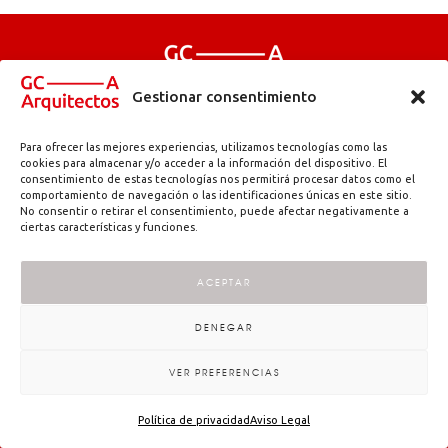
Gestionar consentimiento
Abadetxe kalea, 11 | 48180 Loiu (Bizkaia) | info@gc-arquitectos.com |
Para ofrecer las mejores experiencias, utilizamos tecnologías como las
T. 944 971 384
cookies para almacenar y/o acceder a la información del dispositivo. El
consentimiento de estas tecnologías nos permitirá procesar datos como el
Aviso legal
Política de privacidad
Accesibilidad
comportamiento de navegación o las identificaciones únicas en este sitio.
–
–
No consentir o retirar el consentimiento, puede afectar negativamente a
ciertas características y funciones.
Copyright © 2025| GC—Arquitectos
ACEPTAR
DENEGAR
VER PREFERENCIAS
Política de privacidad
Aviso Legal