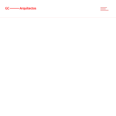
Abadetxe kalea, 11 | 48180 Loiu (Bizkaia) | info@gc-
arquitectos.com | T. 944 971 384
Aviso legal
Política de privacidad
Accesibilidad
–
–
Copyright © 2025| GC—Arquitectos