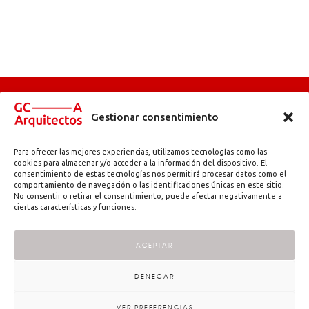
Gestionar consentimiento
Para ofrecer las mejores experiencias, utilizamos tecnologías como las
Abadetxe kalea, 11 | 48180 Loiu (Bizkaia) | info@gc-arquitectos.com | T.
cookies para almacenar y/o acceder a la información del dispositivo. El
consentimiento de estas tecnologías nos permitirá procesar datos como el
944 971 384
comportamiento de navegación o las identificaciones únicas en este sitio.
Aviso legal
Política de privacidad
Accesibilidad
–
–
No consentir o retirar el consentimiento, puede afectar negativamente a
ciertas características y funciones.
ACEPTAR
Copyright © 2025| GC—Arquitectos
DENEGAR
VER PREFERENCIAS