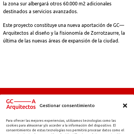
la zona sur albergará otros 60.000 m2 adicionales
destinados a servicios avanzados.
Este proyecto constituye una nueva aportación de GC—
Arquitectos al diseño y la fisionomía de Zorrotzaurre, la
última de las nuevas áreas de expansión de la ciudad.
Gestionar consentimiento
Para ofrecer las mejores experiencias, utilizamos tecnologías como las
Abadetxe kalea, 11 | 48180 Loiu (Bizkaia) | info@gc-arquitectos.com | T.
cookies para almacenar y/o acceder a la información del dispositivo. El
consentimiento de estas tecnologías nos permitirá procesar datos como el
944 971 384