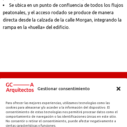
Se ubica en un punto de confluencia de todos los flujos
peatonales, y el acceso rodado se produce de manera
directa desde la calzada de la calle Morgan, integrando la
rampa en la «huella» del edificio.
Gestionar consentimiento
Para ofrecer las mejores experiencias, utilizamos tecnologías como las
Abadetxe kalea, 11 | 48180 Loiu (Bizkaia) | info@gc-arquitectos.com | T.
cookies para almacenar y/o acceder a la información del dispositivo. El
consentimiento de estas tecnologías nos permitirá procesar datos como el
944 971 384
comportamiento de navegación o las identificaciones únicas en este sitio.
Aviso legal
Política de privacidad
Accesibilidad
–
–
No consentir o retirar el consentimiento, puede afectar negativamente a
ciertas características y funciones.